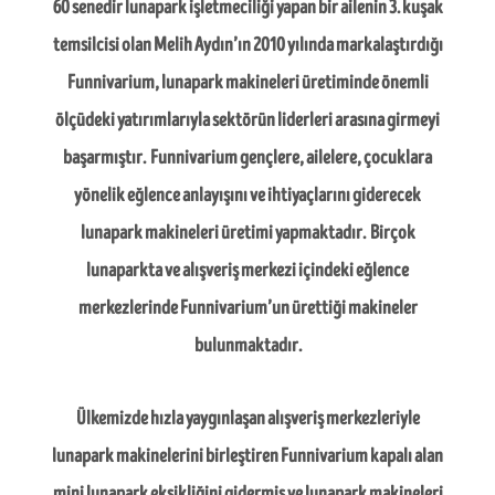
60 senedir
lunapark
işletmeciliği yapan bir ailenin 3. kuşak
temsilcisi olan
Melih Aydın
’ın 2010 yılında markalaştırdığı
Funnivarium
,
lunapark makineleri
üretiminde önemli
ölçüdeki yatırımlarıyla sektörün liderleri arasına girmeyi
başarmıştır.
Funnivarium
gençlere, ailelere, çocuklara
yönelik eğlence anlayışını ve ihtiyaçlarını giderecek
lunapark makineleri
üretimi yapmaktadır. Birçok
lunaparkta ve alışveriş merkezi içindeki eğlence
merkezlerinde
Funnivarium
’un ürettiği makineler
bulunmaktadır.
Ülkemizde hızla yaygınlaşan alışveriş merkezleriyle
lunapark makinelerini
birleştiren
Funnivarium
kapalı alan
mini
lunapark
eksikliğini gidermiş ve
lunapark makineleri